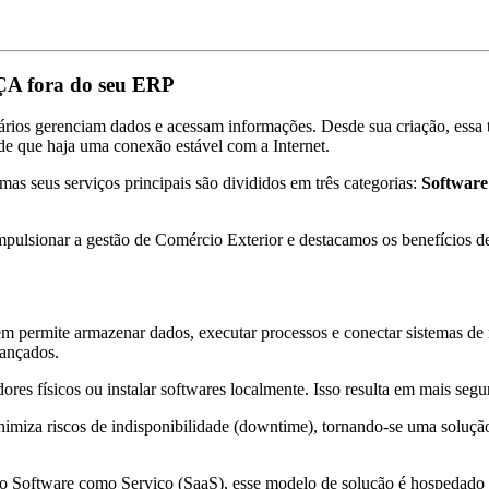
A fora do seu ERP
s gerenciam dados e acessam informações. Desde sua criação, essa tec
de que haja uma conexão estável com a Internet.
as seus serviços principais são divididos em três categorias:
Software
ulsionar a gestão de Comércio Exterior e destacamos os benefícios d
 permite armazenar dados, executar processos e conectar sistemas de ma
vançados.
es físicos ou instalar softwares localmente. Isso resulta em mais seg
nimiza riscos de indisponibilidade (downtime), tornando-se uma solução
o Software como Serviço (SaaS), esse modelo de solução é hospedado 