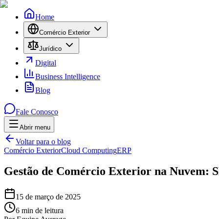
Home
Comércio Exterior
Jurídico
Digital
Business Intelligence
Blog
Fale Conosco
Abrir menu
Menu
Voltar para o blog
Comércio Exterior
Cloud Computing
ERP
Gestão de Comércio Exterior na Nuvem:
15 de março de 2025
6
min de leitura